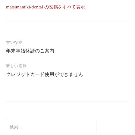
matsunamiki-dental の投稿をすべて表示
投
古い投稿
年末年始休診のご案内
稿
ナ
新しい投稿
ビ
クレジットカード使用ができません
ゲ
ー
シ
ョ
ン
検
索: